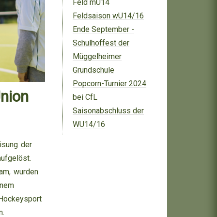
Feld mU14
Feldsaison wU14/16
Ende September -
Schulhoffest der
Müggelheimer
Grundschule
Popcorn-Turnier 2024
nion
bei CfL
Saisonabschluss der
WU14/16
isung der
ufgelöst.
kam, wurden
inem
 Hockeysport
n.