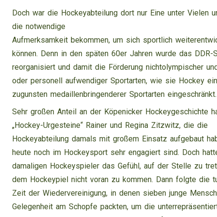
Doch war die Hockeyabteilung dort nur Eine unter Vielen u
die notwendige
Aufmerksamkeit bekommen, um sich sportlich weiterentwi
können. Denn in den späten 60er Jahren wurde das DDR-
reorganisiert und damit die Förderung nichtolympischer und
oder personell aufwendiger Sportarten, wie sie Hockey ein
zugunsten medaillenbringenderer Sportarten eingeschränkt.
Sehr großen Anteil an der Köpenicker Hockeygeschichte h
„Hockey-Urgesteine“ Rainer und Regina Zitzwitz, die die
Hockeyabteilung damals mit großem Einsatz aufgebaut ha
heute noch im Hockeysport sehr engagiert sind. Doch hatt
damaligen Hockeyspieler das Gefühl, auf der Stelle zu tre
dem Hockeypiel nicht voran zu kommen. Dann folgte die t
Zeit der Wiedervereinigung, in denen sieben junge Mensc
Gelegenheit am Schopfe packten, um die unterrepräsentier