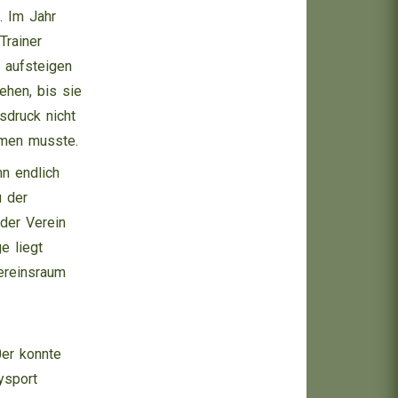
. Im Jahr
Trainer
 aufsteigen
ehen, bis sie
druck nicht
hmen musste.
n endlich
u der
der Verein
e liegt
ereinsraum
0er konnte
ysport