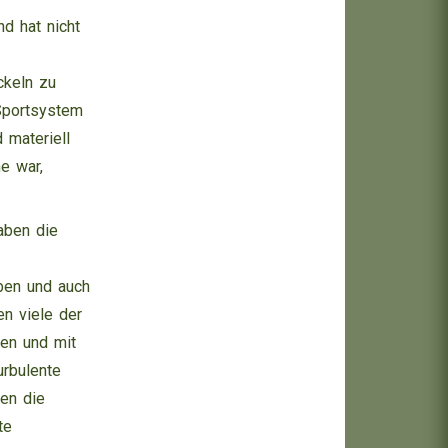
nd hat nicht
ckeln zu
Sportsystem
 materiell
e war,
aben die
ben und auch
en viele der
ten und mit
urbulente
hen die
te