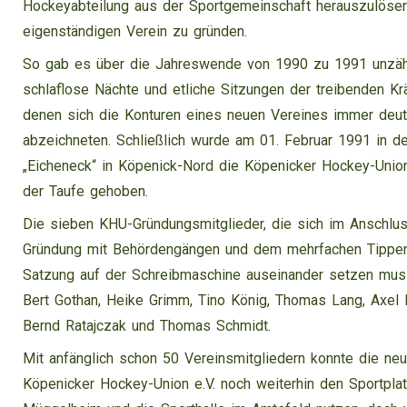
Hockeyabteilung aus der Sportgemeinschaft herauszulöse
eigenständigen Verein zu gründen.
So gab es über die Jahreswende von 1990 zu 1991 unzäh
schlaflose Nächte und etliche Sitzungen der treibenden Krä
denen sich die Konturen eines neuen Vereines immer deut
abzeichneten. Schließlich wurde am 01. Februar 1991 in de
„Eicheneck“ in Köpenick-Nord die Köpenicker Hockey-Union
der Taufe gehoben.
Die sieben KHU-Gründungsmitglieder, die sich im Anschlu
Gründung mit Behördengängen und dem mehrfachen Tippe
Satzung auf der Schreibmaschine auseinander setzen muss
Bert Gothan, Heike Grimm, Tino König, Thomas Lang, Axel 
Bernd Ratajczak und Thomas Schmidt.
Mit anfänglich schon 50 Vereinsmitgliedern konnte die ne
Köpenicker Hockey-Union e.V. noch weiterhin den Sportplat