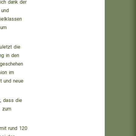
ich dank der
n und
pielklassen
r um
uletzt die
ng in den
nsgeschehen
nion im
st und neue
t, dass die
e zum
 mit rund 120