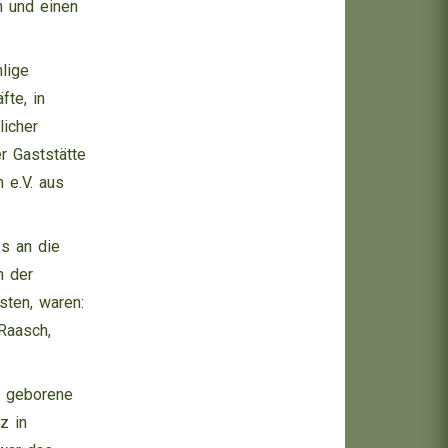
n und einen
lige
fte, in
licher
r Gaststätte
 e.V. aus
ss an die
n der
ten, waren:
Raasch,
u geborene
z in