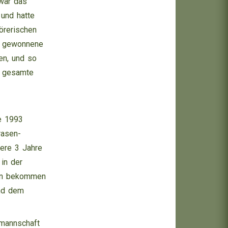
war das
 und hatte
örerischen
eu gewonnene
den, und so
e gesamte
ie 1993
rasen-
tere 3 Jahre
 in der
ern bekommen
und dem
nmannschaft