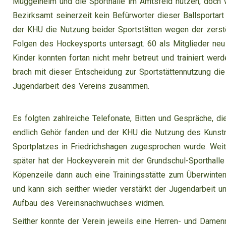
Müggelheim und die Sporthalle im Amtsfeld nutzen, doch 
Bezirksamt seinerzeit kein Befürworter dieser Ballsportart
der KHU die Nutzung beider Sportstätten wegen der zerst
Folgen des Hockeysports untersagt. 60 als Mitglieder n
Kinder konnten fortan nicht mehr betreut und trainiert wer
brach mit dieser Entscheidung zur Sportstättennutzung di
Jugendarbeit des Vereins zusammen.
Es folgten zahlreiche Telefonate, Bitten und Gespräche, d
endlich Gehör fanden und der KHU die Nutzung des Kunst
Sportplatzes in Friedrichshagen zugesprochen wurde. Wei
später hat der Hockeyverein mit der Grundschul-Sporthalle
Köpenzeile dann auch eine Trainingsstätte zum Überwint
und kann sich seither wieder verstärkt der Jugendarbeit 
Aufbau des Vereinsnachwuchses widmen.
Seither konnte der Verein jeweils eine Herren- und Dame