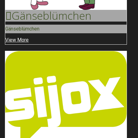
Gänse
Blümchen
Gänseblümchen
View More