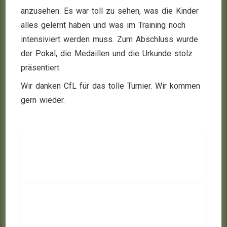
anzusehen. Es war toll zu sehen, was die Kinder
alles gelernt haben und was im Training noch
intensiviert werden muss. Zum Abschluss wurde
der Pokal, die Medaillen und die Urkunde stolz
präsentiert.
Wir danken CfL für das tolle Turnier. Wir kommen
gern wieder.
Vorheriger Beitrag: Hallenhockey in der
Weihnachtszeit
Zurück
Nächster Beitrag: Unsere mu8 beim 2.
KönigskinderTurnier in KönigsWusterhausen
Weiter