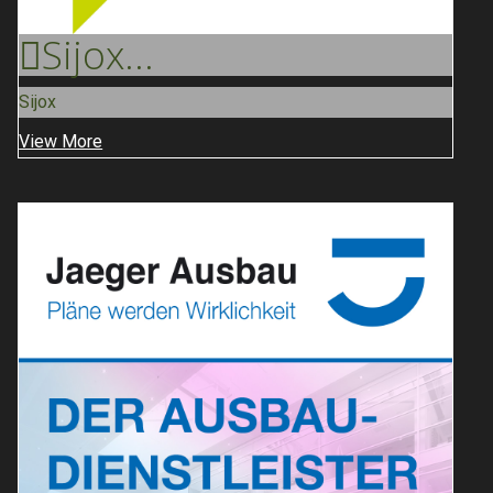
Sijox
...
Sijox
View More