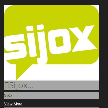
Sijox
...
Sijox
View More