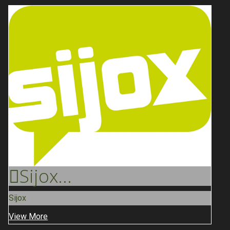
Sijox
...
Sijox
View More