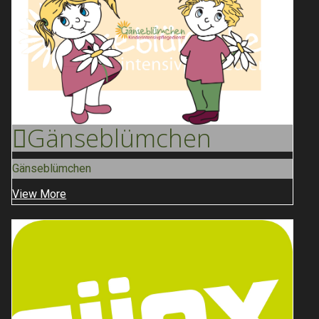
Gänse
Blümchen
Gänseblümchen
View More