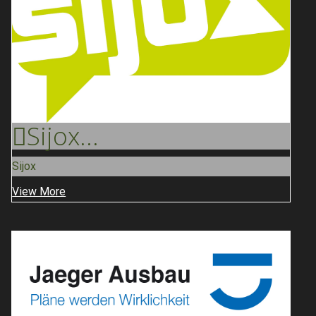
Sijox
...
Sijox
View More