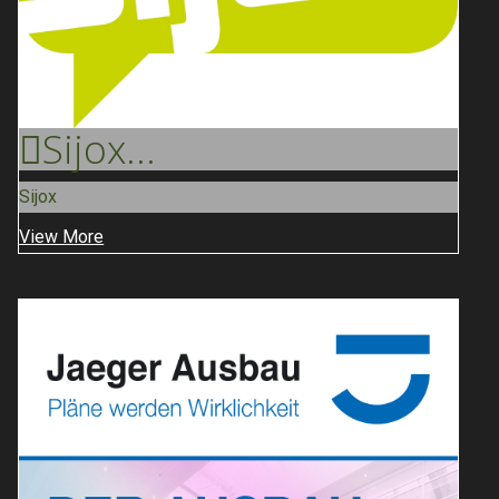
Sijox
...
Sijox
View More