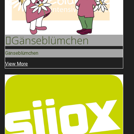
Gänse
Blümchen
Gänseblümchen
View More