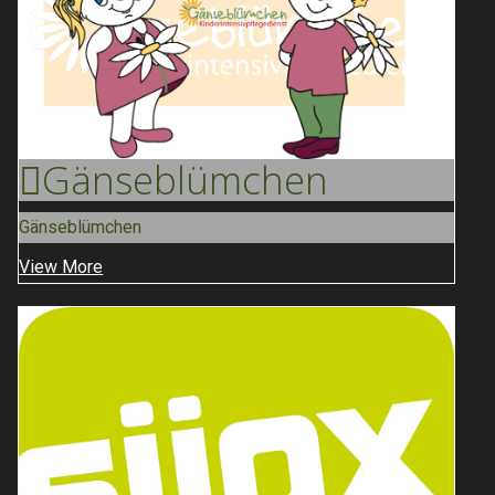
Gänse
Blümchen
Gänseblümchen
View More