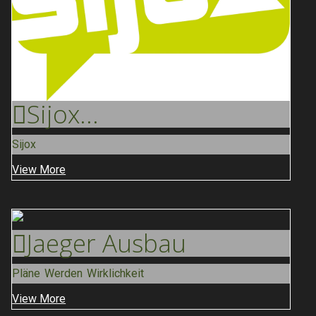
Sijox
...
Sijox
View More
Jaeger
Ausbau
Pläne Werden Wirklichkeit
View More